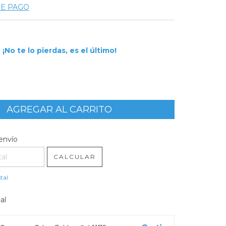
DE PAGO
¡No te lo pierdas, es el último!
l CP:
CAMBIAR CP
envío
CALCULAR
tal
al