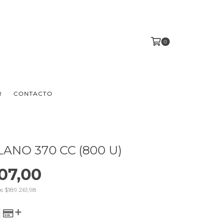
0
R
CONTACTO
ANO 370 CC (800 U)
07,00
os
$189.261,98