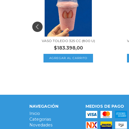
+5
1000 U)
VASO TOLEDO 325 CC (800 U)
V
$183.398,00
TO
NAVEGACIÓN
MEDIOS DE PAGO
Inicio
Categorias
Novedades