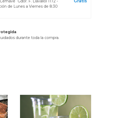
Gratis
s Cemave
Gdor. F. Llavallol 1172 -
ción de Lunes a Viernes de 8:30
rotegida
cuidados durante toda la compra.