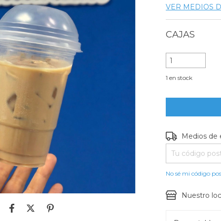
VER MEDIOS 
1
en stock
Entregas para e
Medios de 
No sé mi código pos
Nuestro loc