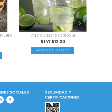
AL (150
VASO GLASS 240 CC (1200 U)
VASO B
$147.612,00
EDES SOCIALES
SEGURIDAD Y
CERTIFICACIONES