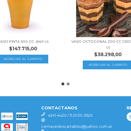
ASO PINTA 500 CC. (640 U)
VASO OCTOGONAL 200 CC CRIST
U)
$147.715,00
$38.298,00
CONTACTANOS
R
4241-4420 / 11 2030-5520
cemavedescartables@yahoo.com.ar