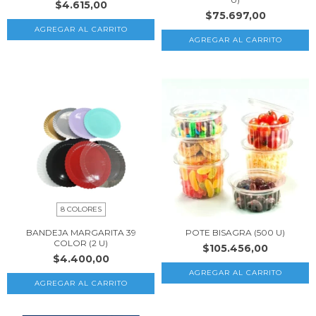
$4.615,00
$75.697,00
AGREGAR AL CARRITO
8 COLORES
BANDEJA MARGARITA 39
POTE BISAGRA (500 U)
COLOR (2 U)
$105.456,00
$4.400,00
AGREGAR AL CARRITO
AGREGAR AL CARRITO