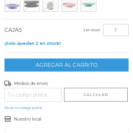
2
en stock
¡Solo quedan
2
en stock!
Entregas para el CP:
CAMBIAR CP
Medios de envío
CALCULAR
No sé mi código postal
Nuestro local